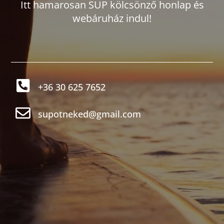
Itt hamarosan SUP kölcsönző honlap és
webáruház indul!
+36 30 625 7652
supotneked@gmail.com