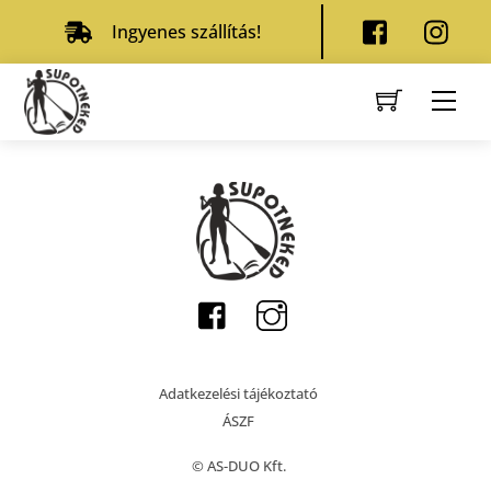
Skip
Ingyenes szállítás!
to
Facebook
Instagr
content
Men
Adatkezelési tájékoztató
ÁSZF
© AS-DUO Kft.