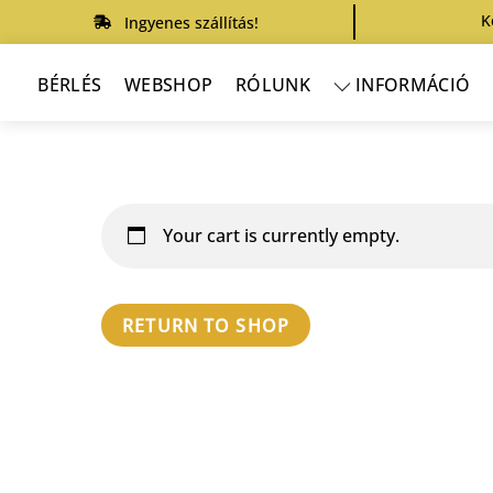
Skip
K
Ingyenes szállítás!
to
content
BÉRLÉS
WEBSHOP
RÓLUNK
INFORMÁCIÓ
Your cart is currently empty.
RETURN TO SHOP